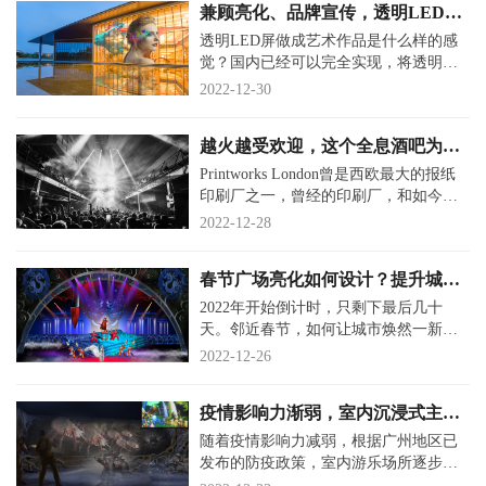
兼顾亮化、品牌宣传，透明LED大
屏又玩出新花样
透明LED屏做成艺术作品是什么样的感
觉？国内已经可以完全实现，将透明的
LED显示屏与建筑体融为一体，形成新
2022-12-30
型的建筑艺术。2023年即将到来，
越火越受欢迎，这个全息酒吧为什
么这么受年轻人追捧？
Printworks London曾是西欧最大的报纸
印刷厂之一，曾经的印刷厂，和如今已
成为英国最受欢迎的电子音乐场，一般
2022-12-28
人估计很难将两者联系在一起
春节广场亮化如何设计？提升城市
形象，尚品美视打造城市名片
2022年开始倒计时，只剩下最后几十
天。邻近春节，如何让城市焕然一新，
更加有新年味道？首先，从城市的各大
2022-12-26
广场亮化设计出发。尚品美视设计
疫情影响力渐弱，室内沉浸式主题
探秘乐园会不会成本报复性消费的
随着疫情影响力减弱，根据广州地区已
热门？
发布的防疫政策，室内游乐场所逐步开
始正式开启，无需再担忧一次又一次的