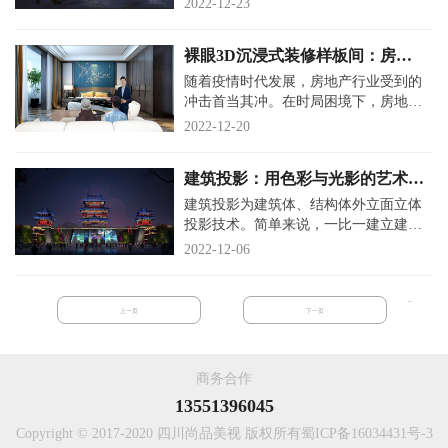
2022-12-23
强制性封闭。而早就憋疯的消费
裸眼3D沉浸式装修样板间：房地
产销售天花板引流方式来了
随着疫情时代发展，房地产行业受到的
冲击首当其冲。在时局困境下，房地产
又如何从自身角度出发去改善目前状况
2022-12-20
呢？首先，自身获客方式及展示
建筑投影：用色彩与光影的艺术，
设计城市名片
建筑投影为建筑体、结构体外立面立体
投影技术。简单来说，一比一建立建筑
体动画模型，还原其建筑表面的所有结
2022-12-06
构，比如门窗、屋檐等，然后根
..
上一页
下一页
商务合作
13551396045
Copyright © 2017-2020 四川尚品美视 版权所有
蜀ICP备16034431号-3